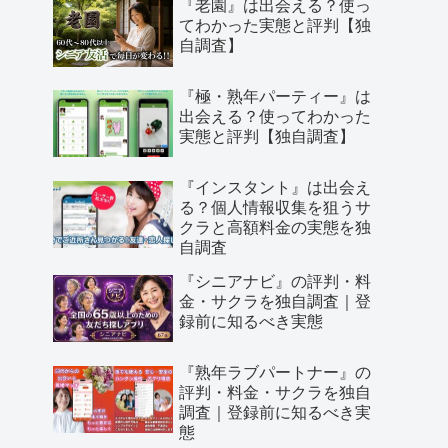
『老園』は出会える？使っ
てわかった実態と評判【独
自調査】
『極・熟年パーティー』は
出会える？使ってわかった
実態と評判【独自調査】
『インスタント』は出会え
る？個人情報収集を狙うサ
クラと高額料金の実態を独
自調査
『シニアナビ』の評判・料
金・サクラを独自調査｜登
録前に知るべき実態
『熟年ラブパートナー』の
評判・料金・サクラを独自
調査｜登録前に知るべき実
態