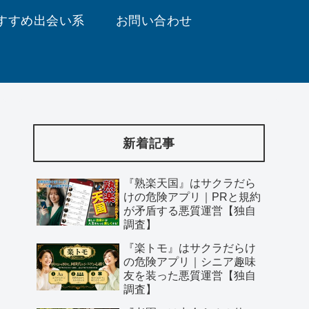
すすめ出会い系
お問い合わせ
新着記事
『熟楽天国』はサクラだら
けの危険アプリ｜PRと規約
が矛盾する悪質運営【独自
調査】
『楽トモ』はサクラだらけ
の危険アプリ｜シニア趣味
友を装った悪質運営【独自
調査】