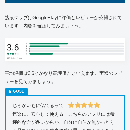
熟汝クラブはGooglePlayに評価とレビューが公開されて
います。内容を確認してみましょう。
平均評価は3.6とかなり高評価だといえます。実際のレビ
ューを見てみましょう。
じゃがいもに似てるって：
気楽に、安心して使える。こちらのアプリには積
極的な方が多いからか、自分に自信が無かったり