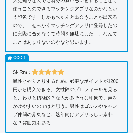
人見知りな人でも肩身の狭い思いをすることなく
使うことのできるマッチングアプリなのかなとい
う印象です。しかもちゃんと出会うことが出来る
ので、「せっかくマッチングアプリに登録したの
に実際に合えなくて時間を無駄にした…」なんて
ことはあまりないのかなと思います。
Sk Rm：
異性とやりとりするために必要なポイントが1200
円から購入できる。女性陣のプロフィールを見る
と、わりと積極的？な人が多そうな印象で、声を
かけやすいのではと思う。男性はゴルフやキャン
プ仲間の募集など、熟年向けアプリらしい素朴
な？雰囲気もある