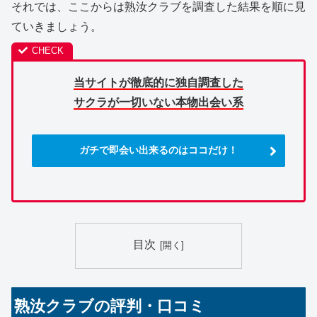
それでは、ここからは熟汝クラブを調査した結果を順に見
ていきましょう。
当サイトが徹底的に独自調査した
サクラが一切いない本物出会い系
ガチで即会い出来るのはココだけ！
目次
熟汝クラブの評判・口コミ