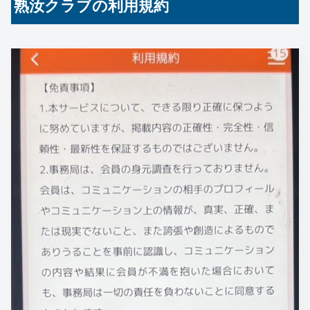
熟汝クラブの利用規約