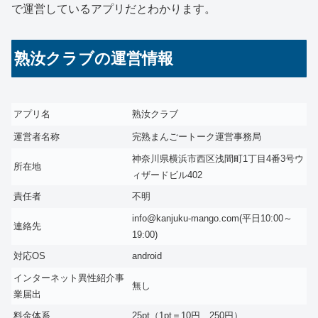
で運営しているアプリだとわかります。
熟汝クラブの運営情報
アプリ名
熟汝クラブ
運営者名称
完熟まんごートーク運営事務局
神奈川県横浜市西区浅間町1丁目4番3号ウ
所在地
ィザードビル402
責任者
不明
info@kanjuku-mango.com(平日10:00～
連絡先
19:00)
対応OS
android
インターネット異性紹介事
無し
業届出
料金体系
25pt（1pt＝10円、250円）