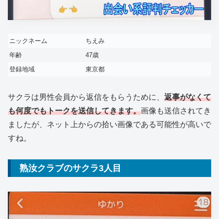
ニックネーム
ちえみ
年齢
47歳
登録地域
東京都
サクラは男性会員から返信をもらうために、
返事がなくて
も何度でもトークを送信してきます。
画像も送信されてき
ましたが、ネット上からの拾い画像である可能性が高いで
すね。
熟汝クラブのサクラ3人目