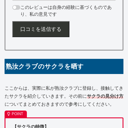
このレビューは自身の経験に基づくものであ
り、私の意見です
口コミを送信する
熟汝クラブのサクラを晒す
ここからは、実際に私が熟汝クラブに登録し、接触してき
たサクラを紹介していきます。その前に
サクラの見分け方
についてまとめておきますので参考にしてください。
【サクラの特徴】