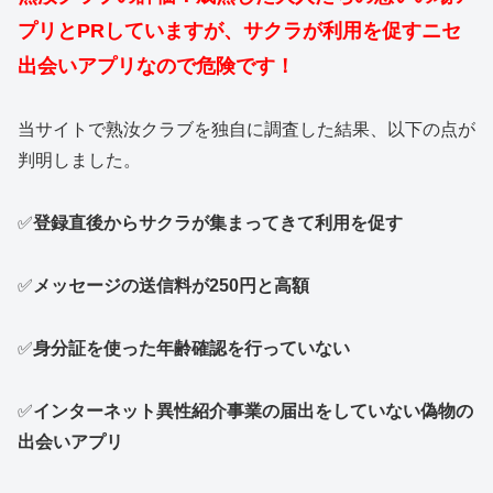
プリとPRしていますが、サクラが利用を促すニセ
出会いアプリなので危険です！
当サイトで熟汝クラブを独自に調査した結果、以下の点が
判明しました。
✅
登録直後からサクラが集まってきて利用を促す
✅
メッセージの送信料が250円と高額
✅
身分証を使った年齢確認を行っていない
✅
インターネット異性紹介事業の届出をしていない偽物の
出会いアプリ