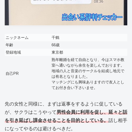
ニックネーム
千鶴
年齢
66歳
登録地域
東京都
熟年離婚を経て自由となり、今はスマホ教
室へ通いながら余生を楽しんでおります。
地域の人と音楽のサークルを結成し地元で
自己PR
は有名となりました。
マッチングにも興味ありますので友人とし
てお付き合い下さいませ。
先の女性と同様に、まずは返事をするように促している
が、サクラはこうやって
男性会員に利用を促し、延々と話
を引き延ばし課金させることを目的としている。
話し相手
になってやるのは避けるべきだ。