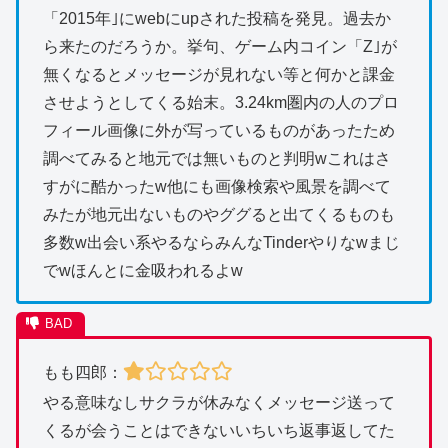
「2015年｣にwebにupされた投稿を発見。過去か
ら来たのだろうか。挙句、ゲーム内コイン「Z｣が
無くなるとメッセージが見れない等と何かと課金
させよう
としてくる始末。3.24km圏内の人のプロ
フィール画像に外が写っているものがあったため
調べてみると地元
では無いものと判明wこれはさ
すがに酷かったw他にも画像検索や風景を調べて
みたが地元出ないもの
やググると出てくるものも
多数w出会い系やるならみんなTinderやりなwまじ
でwほんとに
金吸われるよw
もも四郎：
やる意味なしサクラが休みなくメッセージ送って
くるが会うことはできないいちいち返事返してた