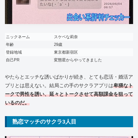
ニックネーム
スケベな莉奈
年齢
29歳
登録地域
東京都新宿区
自己PR
変態星からやってきました
やたらとエッチな誘いばかりが続き、とても恋活・婚活ア
プリとは思えない。結局この手のサクラアプリは
卑猥なト
ークで男性を誘い、延々とトークさせて高額課金を狙って
いるのだ。
熟恋マッチのサクラ3人目