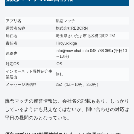
アプリ名
熟恋マッチ
運営者名称
株式会社REBORN
所在地
埼玉県さいたま市北区櫛引町2-251
責任者
Hiroyukikiga
info@now-chat.info 048-788-369●(平日10
連絡先
～18時)
対応OS
iOS
インターネット異性紹介事
無し
業届出
メッセージ送信料
25Z（1Z＝10円、250円）
熟恋マッチの運営情報は、会社名の記載もあり、しっかり
しているようにも見えなくはないが、問い合わせの対応は
平日の昼間のみとなっている。