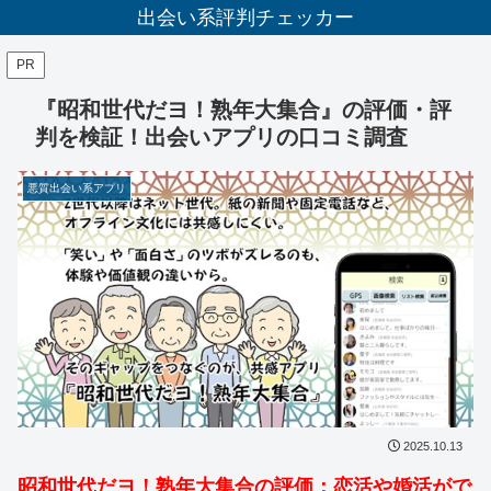
出会い系評判チェッカー
PR
『昭和世代だヨ！熟年大集合』の評価・評
判を検証！出会いアプリの口コミ調査
悪質出会い系アプリ
2025.10.13
昭和世代だヨ！熟年大集合の評価：恋活や婚活がで