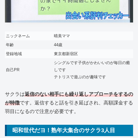
ニックネーム
晴美ママ
年齢
44歳
登録地域
東京都新宿区
シングルです子供がかわいいのが毎日の癒
自己PR
しです
テトリスで遊ぶのが趣味です
サクラは
返信のない相手にも繰り返しアプローチをするの
が特徴
です。返信すると話を引き延ばされ、高額課金する
羽目になるので注意が必要です。
昭和世代だヨ！熟年大集合のサクラ3人目