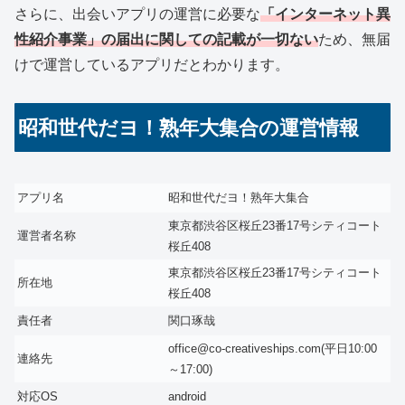
さらに、出会いアプリの運営に必要な
「インターネット異
性紹介事業」の届出に関しての記載が一切ない
ため、無届
けで運営しているアプリだとわかります。
昭和世代だヨ！熟年大集合の運営情報
アプリ名
昭和世代だヨ！熟年大集合
東京都渋谷区桜丘23番17号シティコート
運営者名称
桜丘408
東京都渋谷区桜丘23番17号シティコート
所在地
桜丘408
責任者
関口琢哉
office@co-creativeships.com(平日10:00
連絡先
～17:00)
対応OS
android