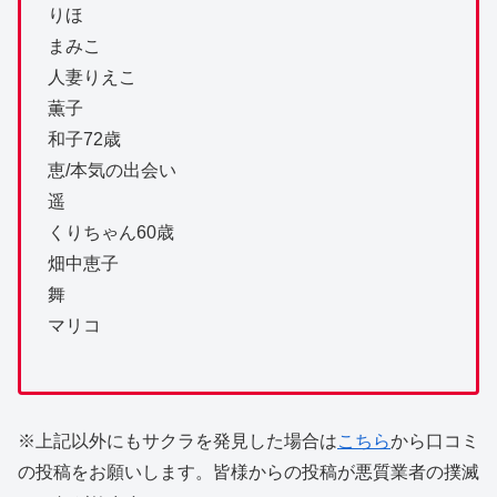
りほ
まみこ
人妻りえこ
薫子
和子72歳
恵/本気の出会い
遥
くりちゃん60歳
畑中恵子
舞
マリコ
※上記以外にもサクラを発見した場合は
こちら
から口コミ
の投稿をお願いします。皆様からの投稿が悪質業者の撲滅