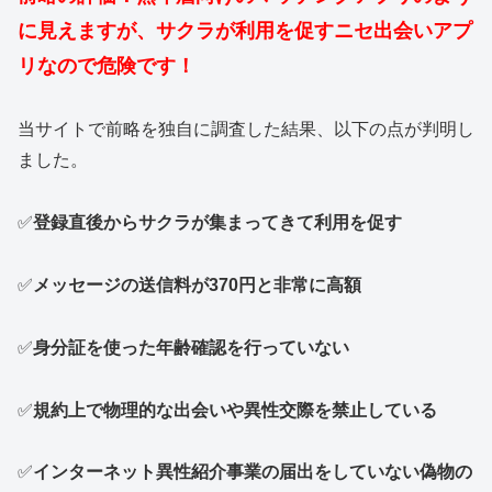
に見えますが、サクラが利用を促すニセ出会いアプ
リなので危険です！
当サイトで前略を独自に調査した結果、以下の点が判明し
ました。
✅
登録直後からサクラが集まってきて利用を促す
✅
メッセージの送信料が370円と非常に高額
✅
身分証を使った年齢確認を行っていない
✅
規約上で物理的な出会いや異性交際を禁止している
✅
インターネット異性紹介事業の届出をしていない偽物の