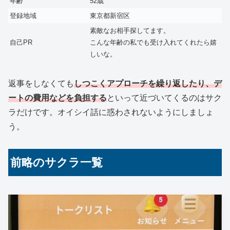
年齢
52歳
登録地域
東京都新宿区
素敵なお相手探してます。
自己PR
こんな年齢の私でも受け入れてくれたら嬉
しいな。
返事をしなくても
しつこくアプローチを繰り返したり、デ
ートの費用などを負担する
といって近づいてくるのはサク
ラだけです。オイシイ話に惑わされないようにしましょ
う。
前略のサクラ一覧