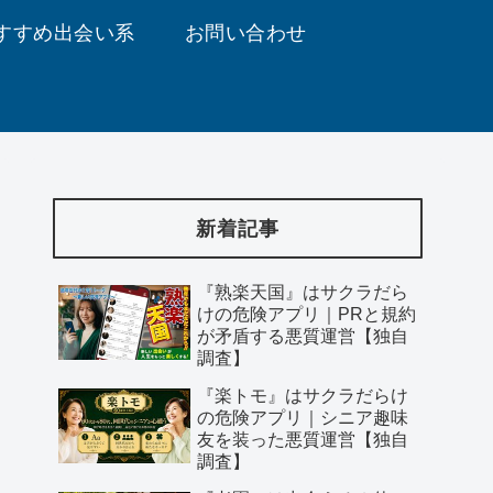
すすめ出会い系
お問い合わせ
新着記事
『熟楽天国』はサクラだら
けの危険アプリ｜PRと規約
が矛盾する悪質運営【独自
調査】
『楽トモ』はサクラだらけ
の危険アプリ｜シニア趣味
友を装った悪質運営【独自
調査】