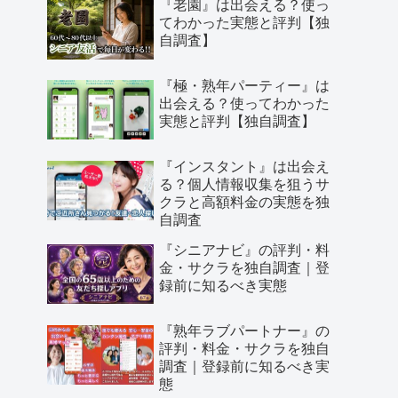
『老園』は出会える？使っ
てわかった実態と評判【独
自調査】
『極・熟年パーティー』は
出会える？使ってわかった
実態と評判【独自調査】
『インスタント』は出会え
る？個人情報収集を狙うサ
クラと高額料金の実態を独
自調査
『シニアナビ』の評判・料
金・サクラを独自調査｜登
録前に知るべき実態
『熟年ラブパートナー』の
評判・料金・サクラを独自
調査｜登録前に知るべき実
態