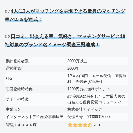
👉
4人に3人がマッチングを実現できる驚異のマッチング
率74.5％を達成！
👉
口コミ、出会える率、気軽さ、マッチングサービス10
社対象のブランド名イメージ調査三冠達成！
累計登録者数
3000万以上
運営開始年
2000年
1P＝約10円 メール受信・閲覧無
料金
料 送信5P(約50円)
初回登録時特典
1200円分の無料ポイント
恋活婚活に特化した日本最大級の
サイトの特徴
出会える優良恋愛コミュニティ
事業者名
株式会社アイベック
インターネット異性紹介事業届出
受理番号 90080003000
管理人オススメ度
4.9