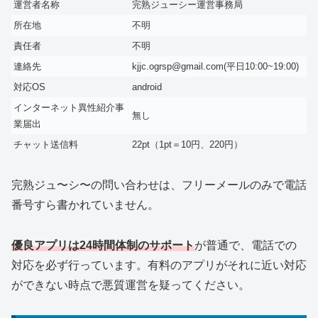
運営者名称
完熟ジューシー運営事務局
所在地
不明
責任者
不明
連絡先
kjjc.ogrsp@gmail.com(平日10:00~19:00)
対応OS
android
インターネット異性紹介事
無し
業届出
チャット送信料
22pt（1pt＝10円、220円）
完熟ジュ〜シ〜の問い合わせは、フリーメールのみで電話
番号すら書かれていません。
優良アプリは24時間体制のサポート
が普通で、電話での
対応を必ず行っています。有料のアプリがそれに近い対応
ができない時点で悪質運営を疑ってください。