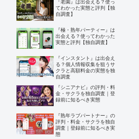
『老園』は出会える？使っ
てわかった実態と評判【独
自調査】
『極・熟年パーティー』は
出会える？使ってわかった
実態と評判【独自調査】
『インスタント』は出会え
る？個人情報収集を狙うサ
クラと高額料金の実態を独
自調査
『シニアナビ』の評判・料
金・サクラを独自調査｜登
録前に知るべき実態
『熟年ラブパートナー』の
評判・料金・サクラを独自
調査｜登録前に知るべき実
態