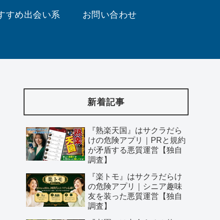
すすめ出会い系
お問い合わせ
新着記事
『熟楽天国』はサクラだら
けの危険アプリ｜PRと規約
が矛盾する悪質運営【独自
調査】
『楽トモ』はサクラだらけ
の危険アプリ｜シニア趣味
友を装った悪質運営【独自
調査】