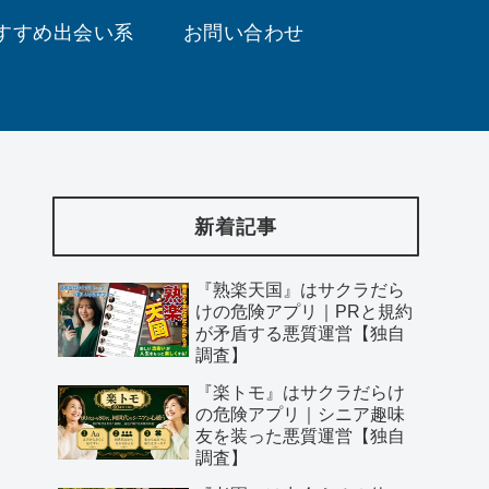
すすめ出会い系
お問い合わせ
新着記事
『熟楽天国』はサクラだら
けの危険アプリ｜PRと規約
が矛盾する悪質運営【独自
調査】
『楽トモ』はサクラだらけ
の危険アプリ｜シニア趣味
友を装った悪質運営【独自
調査】