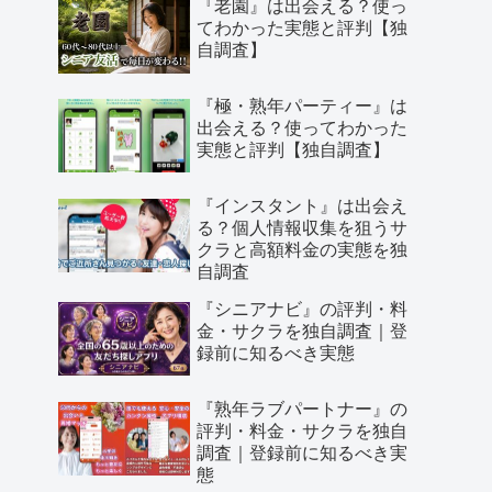
『老園』は出会える？使っ
てわかった実態と評判【独
自調査】
『極・熟年パーティー』は
出会える？使ってわかった
実態と評判【独自調査】
『インスタント』は出会え
る？個人情報収集を狙うサ
クラと高額料金の実態を独
自調査
『シニアナビ』の評判・料
金・サクラを独自調査｜登
録前に知るべき実態
『熟年ラブパートナー』の
評判・料金・サクラを独自
調査｜登録前に知るべき実
態