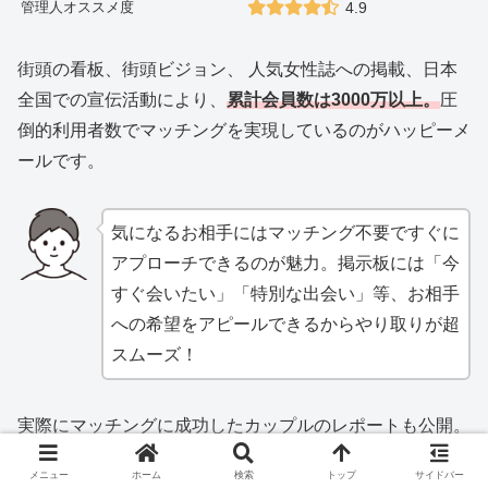
管理人オススメ度
4.9
街頭の看板、街頭ビジョン、 人気女性誌への掲載、日本
全国での宣伝活動により、
累計会員数は3000万以上。
圧
倒的利用者数でマッチングを実現しているのがハッピーメ
ールです。
気になるお相手にはマッチング不要ですぐに
アプローチできるのが魅力。掲示板には「今
すぐ会いたい」「特別な出会い」等、お相手
への希望をアピールできるからやり取りが超
スムーズ！
実際にマッチングに成功したカップルのレポートも公開。
恋愛コラムが読めたり、定期開催の恋活・婚活パーティに
メニュー
ホーム
検索
トップ
サイドバー
も参加できるなど、
とにかくリアルな出会いに一番近いサ