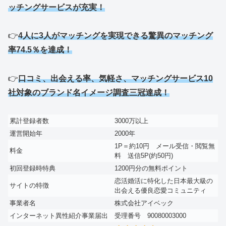
ッチングサービスが充実！
👉
4人に3人がマッチングを実現できる驚異のマッチング
率74.5％を達成！
👉
口コミ、出会える率、気軽さ、マッチングサービス10
社対象のブランド名イメージ調査三冠達成！
累計登録者数
3000万以上
運営開始年
2000年
1P＝約10円 メール受信・閲覧無
料金
料 送信5P(約50円)
初回登録時特典
1200円分の無料ポイント
恋活婚活に特化した日本最大級の
サイトの特徴
出会える優良恋愛コミュニティ
事業者名
株式会社アイベック
インターネット異性紹介事業届出
受理番号 90080003000