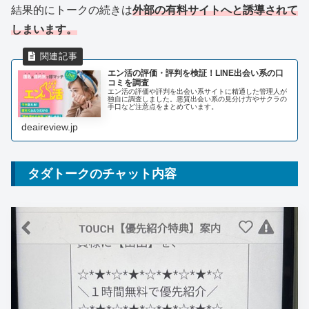
結果的にトークの続きは
外部の有料サイトへと誘導されて
しまいます。
エン活の評価・評判を検証！LINE出会い系の口
コミを調査
エン活の評価や評判を出会い系サイトに精通した管理人が
独自に調査しました。悪質出会い系の見分け方やサクラの
手口など注意点をまとめています。
deaireview.jp
タダトークのチャット内容