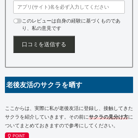
このレビューは自身の経験に基づくものであ
り、私の意見です
口コミを送信する
老後友活のサクラを晒す
ここからは、実際に私が老後友活に登録し、接触してきた
サクラを紹介していきます。その前に
サクラの見分け方
に
ついてまとめておきますので参考にしてください。