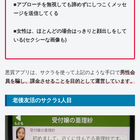
■アプローチを無視しても諦めずにしつこくメッセ
ージを送信してくる
■女性は、ほとんどの場合はっきりと顔出しをして
いる(セクシーな画像も)
悪質アプリは、サクラを使って上記のような手口で
男性会
員を騙し、課金させることを目的として運営しています。
老後友活のサクラ1人目