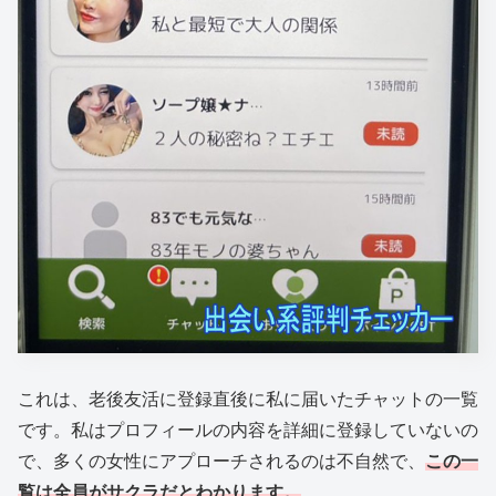
これは、老後友活に登録直後に私に届いたチャットの一覧
です。私はプロフィールの内容を詳細に登録していないの
で、多くの女性にアプローチされるのは不自然で、
この一
覧は全員がサクラだとわかります。