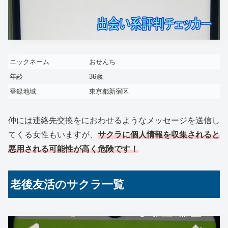
ニックネーム
おせんち
年齢
36歳
登録地域
東京都新宿区
仲には連絡先交換をにおわせるようなメッセージを送信し
てくる女性もいますが、
サクラに個人情報を収集されると
悪用される可能性が高く危険です！
老後友活のサクラ一覧