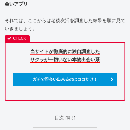
会いアプリ
それでは、ここからは老後友活を調査した結果を順に見て
いきましょう。
当サイトが徹底的に独自調査した
サクラが一切いない本物出会い系
ガチで即会い出来るのはココだけ！
目次