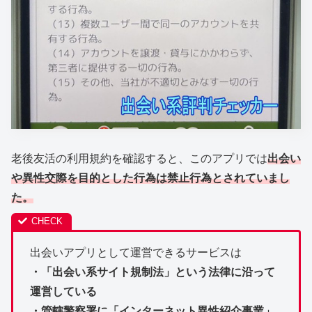
老後友活の利用規約を確認すると、このアプリでは
出会い
や異性交際を目的とした行為は禁止行為とされていまし
た。
出会いアプリとして運営できるサービスは
・「出会い系サイト規制法」という法律に沿って
運営している
・管轄警察署に「インターネット異性紹介事業」