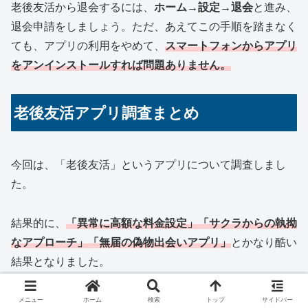
老後友活から退会するには、
ホーム→設定→退会
と進み、
退会申請をしましょう。ただ、あえてこの手順を踏まなく
ても、アプリの利用をやめて、
スマートフォンからアプリ
をアンインストールすれば問題ありません。
老後友活アプリ調査まとめ
今回は、「老後友活」というアプリについて調査しまし
た。
結果的に、
「異常に高額な料金設定」「サクラからの執拗
なアプローチ」「無届の偽物出会いアプリ」
とかなり酷い
結果となりました。
出会い系の料金相場を把握して、サクラの特徴を押さえて
メニュー
ホーム
検索
トップ
サイドバー