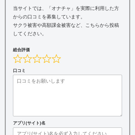
当サイトでは、「オナチャ」を実際に利用した方
からの口コミを募集しています。
サクラ被害や高額課金被害など、こちらから投稿
してください。
総合評価
口コミ
アプリ(サイト)名