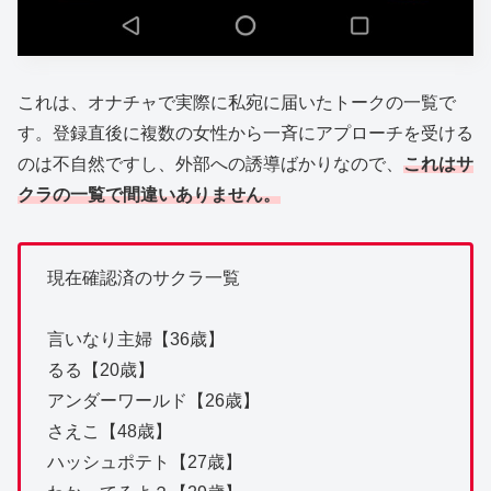
これは、オナチャで実際に私宛に届いたトークの一覧で
す。登録直後に複数の女性から一斉にアプローチを受ける
のは不自然ですし、外部への誘導ばかりなので、
これはサ
クラの一覧で間違いありません。
現在確認済のサクラ一覧
言いなり主婦【36歳】
るる【20歳】
アンダーワールド【26歳】
さえこ【48歳】
ハッシュポテト【27歳】