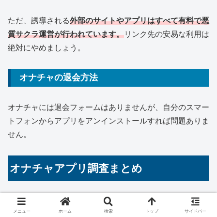
ただ、誘導される
外部のサイトやアプリはすべて有料で悪
質サクラ運営が行われています。
リンク先の安易な利用は
絶対にやめましょう。
オナチャの退会方法
オナチャには退会フォームはありませんが、自分のスマー
トフォンからアプリをアンインストールすれば問題ありま
せん。
オナチャアプリ調査まとめ
今回は、「オナチャ」というアプリについて調査しまし
メニュー
ホーム
検索
トップ
サイドバー