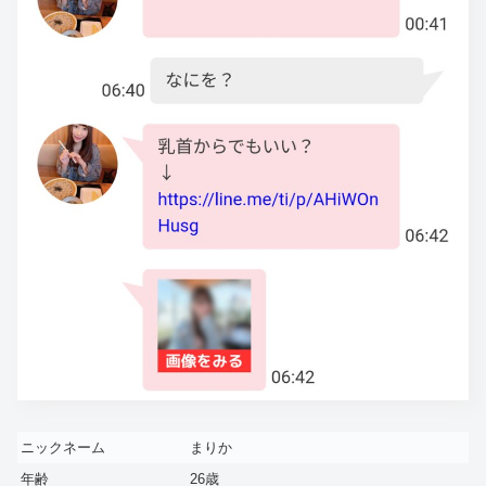
ニックネーム
まりか
年齢
26歳