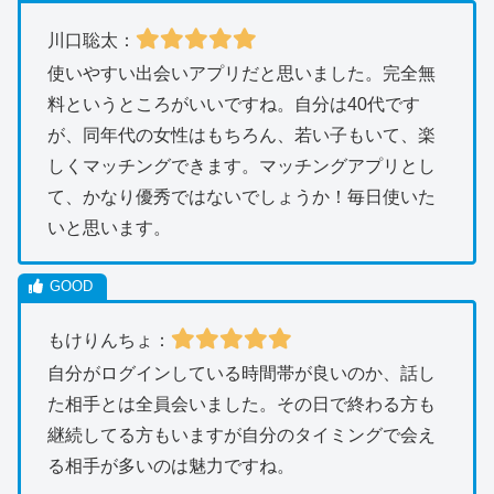
川口聡太：
使いやすい出会いアプリだと思いました。完全無
料というところがいいですね。自分は40代です
が、同年代の女性はもちろん、若い子もいて、楽
しくマッチングできます。マッチングアプリとし
て、かなり優秀ではないでしょうか！毎日使いた
いと思います。
もけりんちょ：
自分がログインしている時間帯が良いのか、話し
た相手とは全員会いました。その日で終わる方も
継続してる方もいますが自分のタイミングで会え
る相手が多いのは魅力ですね。