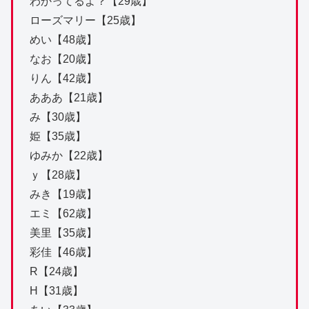
わかってるよ？【29歳】
ローズマリー【25歳】
めい【48歳】
なお【20歳】
りん【42歳】
あああ【21歳】
み【30歳】
姫【35歳】
ゆみか【22歳】
ｙ【28歳】
みき【19歳】
エミ【62歳】
美里【35歳】
彩佳【46歳】
R【24歳】
H【31歳】