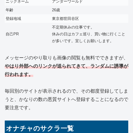
ニックネーム
アンダーワールド
年齢
26歳
登録地域
東京都世田谷区
不定期休みの仕事です。
自己PR
休みの日はカフェ巡り、買い物に行くこと
が多いです。宜しくお願いします。
メッセージのやり取りも画像の閲覧も無料でできますが、
やはり外部へのリンクが送られてきて、ランダムに誘導が
行われます。
毎回別のサイトが表示されるので、その都度登録してしま
うと、かなりの数の悪質サイトへ登録することになるので
要注意です。
オナチャのサクラ一覧