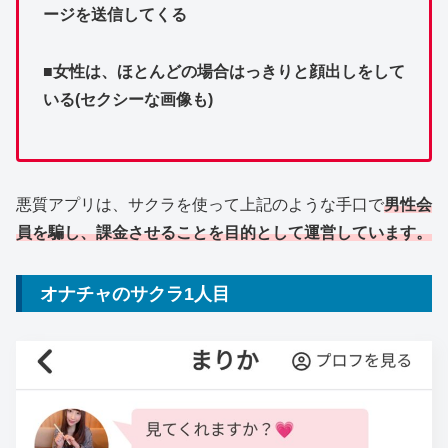
ージを送信してくる
■女性は、ほとんどの場合はっきりと顔出しをして
いる(セクシーな画像も)
悪質アプリは、サクラを使って上記のような手口で
男性会
員を騙し、課金させることを目的として運営しています。
オナチャのサクラ1人目