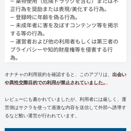
オナチャの利用規約を確認すると、このアプリは、
出会い
や異性交際目的での利用が禁止されていました。
レビューにも書かれていましたが、利用者には厳しく、運
営側はサクラを使って過激な内容を送信して外部へ誘導す
るなど酷い運営が行われています。