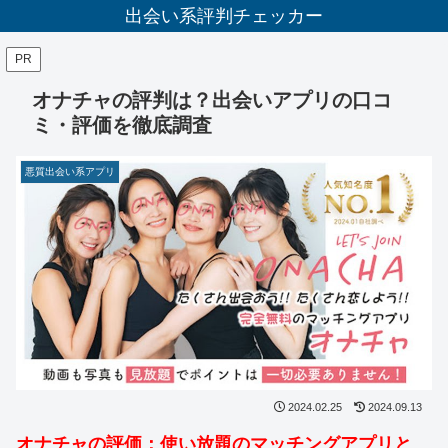
出会い系評判チェッカー
PR
オナチャの評判は？出会いアプリの口コ
ミ・評価を徹底調査
悪質出会い系アプリ
2024.02.25
2024.09.13
オナチャの評価：使い放題のマッチングアプリと