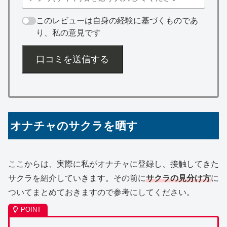
このレビューは自身の経験に基づくものであ
り、私の意見です
口コミを送信する
オナチャのサクラを晒す
ここからは、実際に私がオナチャに登録し、接触してきた
サクラを紹介していきます。その前に
サクラの見分け方
に
ついてまとめておきますので参考にしてください。