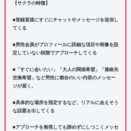
【サクラの特徴】
■登録直後にすぐにチャットやメッセージを送信し
てくる
■男性会員がプロフィールに詳細な項目や画像を設
定していない段階でアプローチしてくる
■「すぐに会いたい」「大人の関係希望」「連絡先
交換希望」など男性に都合のいい内容のメッセー
ジが届く。
■具体的な場所を指定するなど、リアルに会えそう
な話題を出してくる
■アプローチを無視しても諦めずにしつこくメッセ