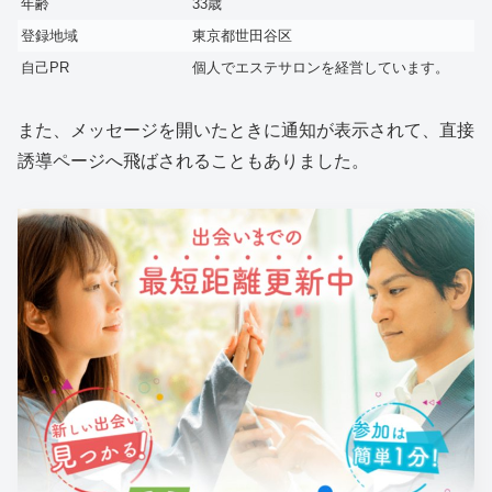
年齢
33歳
登録地域
東京都世田谷区
自己PR
個人でエステサロンを経営しています。
また、メッセージを開いたときに通知が表示されて、直接
誘導ページへ飛ばされることもありました。