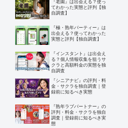
『老園』は出会える？使っ
てわかった実態と評判【独
自調査】
『極・熟年パーティー』は
出会える？使ってわかった
実態と評判【独自調査】
『インスタント』は出会え
る？個人情報収集を狙うサ
クラと高額料金の実態を独
自調査
『シニアナビ』の評判・料
金・サクラを独自調査｜登
録前に知るべき実態
『熟年ラブパートナー』の
評判・料金・サクラを独自
調査｜登録前に知るべき実
態