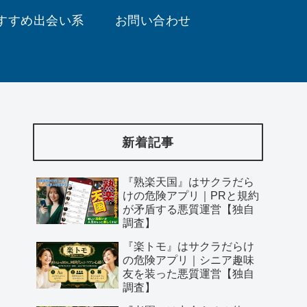
すすめ出会い系
お問い合わせ
新着記事
『熟楽天国』はサクラだら
けの危険アプリ｜PRと規約
が矛盾する悪質運営【独自
調査】
『楽トモ』はサクラだらけ
の危険アプリ｜シニア趣味
友を装った悪質運営【独自
調査】