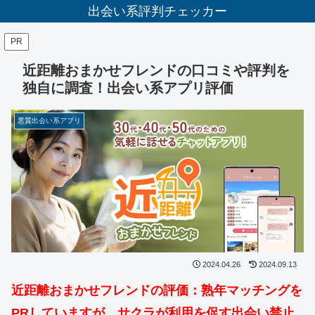
出会い系評判チェッカー
PR
近距離おまかせフレンドの口コミや評判を
独自に調査！出会い系アプリ評価
悪質出会い系アプリ
2024.04.26
2024.09.13
近距離おまかせフレンドの評価：熟年マッチングを
PRして
いますが、サクラが利用を促す出会い禁止