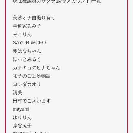
現在確認済のサクラ(誘導アカウント)一覧
美沙オナ自撮り有り
華道家るみ子
みこりん
SAYURI＠CEO
即はなちゃん
ほっとみるく
カテキョのヒナちゃん
祐子のご近所物語
ヨシダカオリ
清美
田村でございます
mayumi
ゆりりん
岸谷涼子