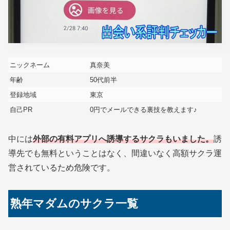
ニックネーム
真奈美
年齢
50代前半
登録地域
東京
自己PR
0円でメールできる裏技を教えます♪
中には
外部の有料アプリへ誘導するサクラもいました。
誘
導先でも無料ということはなく、間違いなく高額サクラ運
営されているため危険です。
熟年マダムのサクラ一覧