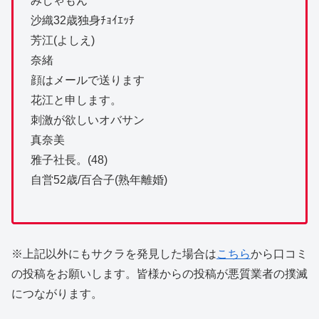
みしゃもん
沙織32歳独身ﾁｮｲｴｯﾁ
芳江(よしえ)
奈緒
顔はメールで送ります
花江と申します。
刺激が欲しいオバサン
真奈美
雅子社長。(48)
自営52歳/百合子(熟年離婚)
※上記以外にもサクラを発見した場合は
こちら
から口コミ
の投稿をお願いします。皆様からの投稿が悪質業者の撲滅
につながります。