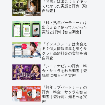
『老園』は出会える？使っ
てわかった実態と評判【独
自調査】
『極・熟年パーティー』は
出会える？使ってわかった
実態と評判【独自調査】
『インスタント』は出会え
る？個人情報収集を狙うサ
クラと高額料金の実態を独
自調査
『シニアナビ』の評判・料
金・サクラを独自調査｜登
録前に知るべき実態
『熟年ラブパートナー』の
評判・料金・サクラを独自
調査｜登録前に知るべき実
態