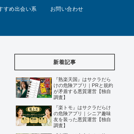
すすめ出会い系
お問い合わせ
新着記事
『熟楽天国』はサクラだら
けの危険アプリ｜PRと規約
が矛盾する悪質運営【独自
調査】
『楽トモ』はサクラだらけ
の危険アプリ｜シニア趣味
友を装った悪質運営【独自
調査】