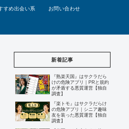
すすめ出会い系
お問い合わせ
新着記事
『熟楽天国』はサクラだら
けの危険アプリ｜PRと規約
が矛盾する悪質運営【独自
調査】
『楽トモ』はサクラだらけ
の危険アプリ｜シニア趣味
友を装った悪質運営【独自
調査】