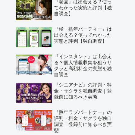
『老園』は出会える？使っ
てわかった実態と評判【独
自調査】
『極・熟年パーティー』は
出会える？使ってわかった
実態と評判【独自調査】
『インスタント』は出会え
る？個人情報収集を狙うサ
クラと高額料金の実態を独
自調査
『シニアナビ』の評判・料
金・サクラを独自調査｜登
録前に知るべき実態
『熟年ラブパートナー』の
評判・料金・サクラを独自
調査｜登録前に知るべき実
態