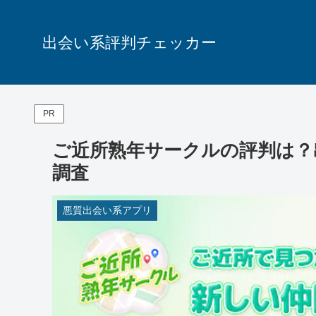
出会い系評判チェッカー
PR
ご近所熟年サークルの評判は？
調査
悪質出会い系アプリ