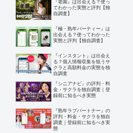
『老園』は出会える？使っ
てわかった実態と評判【独
自調査】
『極・熟年パーティー』は
出会える？使ってわかった
実態と評判【独自調査】
『インスタント』は出会え
る？個人情報収集を狙うサ
クラと高額料金の実態を独
自調査
『シニアナビ』の評判・料
金・サクラを独自調査｜登
録前に知るべき実態
『熟年ラブパートナー』の
評判・料金・サクラを独自
調査｜登録前に知るべき実
態