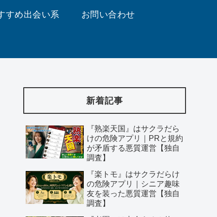
すすめ出会い系
お問い合わせ
新着記事
『熟楽天国』はサクラだら
けの危険アプリ｜PRと規約
が矛盾する悪質運営【独自
調査】
『楽トモ』はサクラだらけ
の危険アプリ｜シニア趣味
友を装った悪質運営【独自
調査】