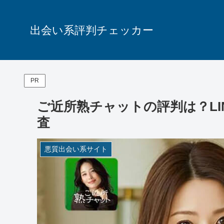
出会い系評判チェッカー
PR
ご近所熟チャットの評判は？L
査
悪質出会い系サイト