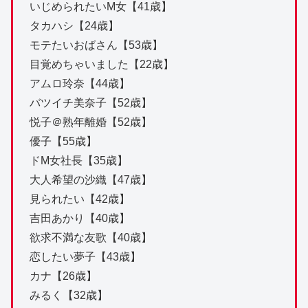
いじめられたいM女【41歳】
タカハシ【24歳】
モテたいおばさん【53歳】
目覚めちゃいました【22歳】
アムロ玲奈【44歳】
バツイチ美奈子【52歳】
悦子＠熟年離婚【52歳】
優子【55歳】
ドM女社長【35歳】
大人希望の沙織【47歳】
見られたい【42歳】
吉田あかり【40歳】
欲求不満な友歌【40歳】
恋したい夢子【43歳】
カナ【26歳】
みるく【32歳】