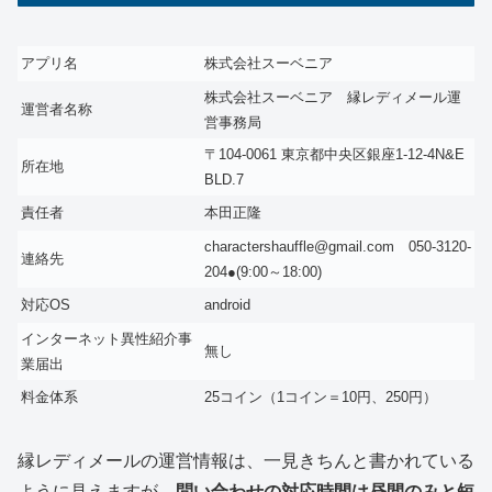
アプリ名
株式会社スーベニア
株式会社スーベニア 縁レディメール運
運営者名称
営事務局
〒104-0061 東京都中央区銀座1-12-4N&E
所在地
BLD.7
責任者
本田正隆
charactershauffle@gmail.com 050-3120-
連絡先
204●(9:00～18:00)
対応OS
android
インターネット異性紹介事
無し
業届出
料金体系
25コイン（1コイン＝10円、250円）
縁レディメールの運営情報は、一見きちんと書かれている
ように見えますが、
問い合わせの対応時間は昼間のみと短