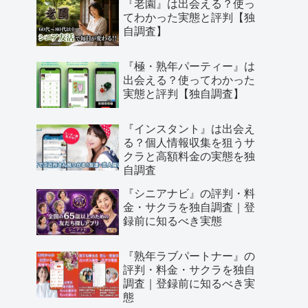
『老園』は出会える？使っ
てわかった実態と評判【独
自調査】
『極・熟年パーティー』は
出会える？使ってわかった
実態と評判【独自調査】
『インスタント』は出会え
る？個人情報収集を狙うサ
クラと高額料金の実態を独
自調査
『シニアナビ』の評判・料
金・サクラを独自調査｜登
録前に知るべき実態
『熟年ラブパートナー』の
評判・料金・サクラを独自
調査｜登録前に知るべき実
態