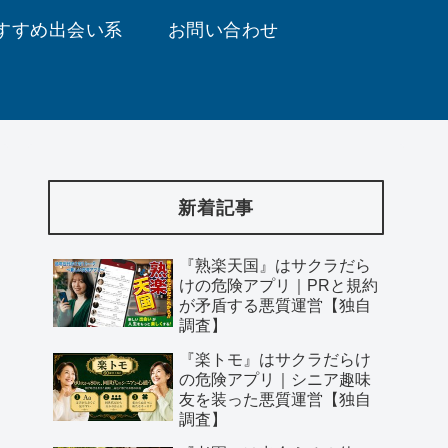
すすめ出会い系
お問い合わせ
新着記事
『熟楽天国』はサクラだら
けの危険アプリ｜PRと規約
が矛盾する悪質運営【独自
調査】
『楽トモ』はサクラだらけ
の危険アプリ｜シニア趣味
友を装った悪質運営【独自
調査】